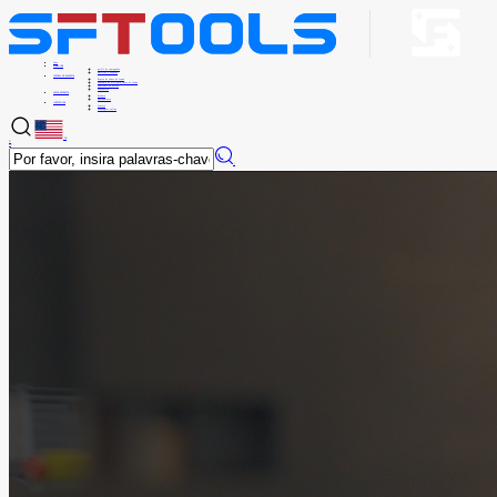
Casa
SOBRE NÓS
perfil de companhia
Notícias e eventos
CENTRAL DE PRODUTOS
Pontas de chave de fenda
Conjunto de bits para chave de fenda
Ajustador de Porcas
Acessórios
NOVOS PRODUTOS
Produto
Equipamento
CONTATE-NOS
Contato
Mensagem online
EN
中
EN
×