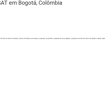
SAT em Bogotá, Colômbia
e bits de chave de fenda, chaves de fenda com catraca, soquetes, porta-bits, sistemas de troca rápida, conjuntos de bits de chave de fenda e muito mais