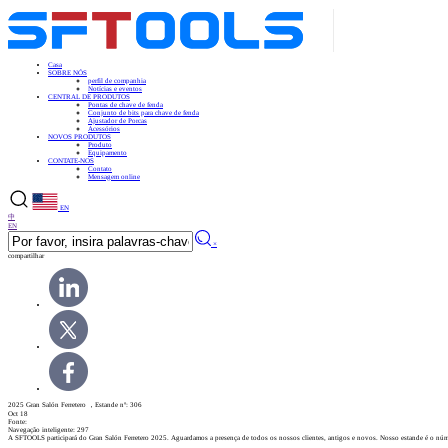
Casa
SOBRE NÓS
perfil de companhia
Notícias e eventos
CENTRAL DE PRODUTOS
Pontas de chave de fenda
Conjunto de bits para chave de fenda
Ajustador de Porcas
Acessórios
NOVOS PRODUTOS
Produto
Equipamento
CONTATE-NOS
Contato
Mensagem online
EN
中
EN
×
compartilhar
2025 Gran Salón Ferretero ，Estande nº: 306
Oct 18
Fonte:
Navegação inteligente: 297
A SFTOOLS participará do Gran Salón Ferretero 2025. Aguardamos a presença de todos os nossos clientes, antigos e novos. Nosso estande é o n