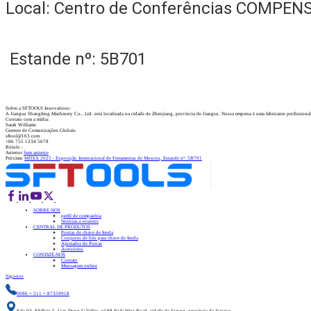
Local: Centro de Conferências COMPEN
Estande nº: 5B701
Sobre a SFTOOLS Innovations:
A Jiangsu Shangfeng Machinery Co., Ltd. está localizada na cidade de Zhenjiang, província de Jiangsu. Nossa empresa é uma fabricante profissional d
Contato com a mídia:
Sarah Williams
Gerente de Comunicações Globais
sftool@163.com
+86 755 1234 5678
Rótulo :
Anterior
Sem anterior
Próximo
MITEX 2025 - Exposição Internacional de Ferramentas de Moscou, Estande nº: 5B701
SOBRE NÓS
perfil de companhia
Notícias e eventos
CENTRAL DE PRODUTOS
Pontas de chave de fenda
Conjunto de bits para chave de fenda
Ajustador de Porcas
Acessórios
CONTATE-NOS
Contato
Mensagem online
Siga-nos
0086 + 511 + 87359918